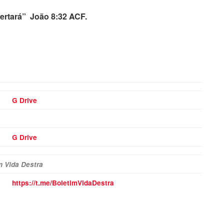
bertará” João 8:32 ACF.
G Drive
G Drive
m Vida Destra
https://t.me/BoletimVidaDestra