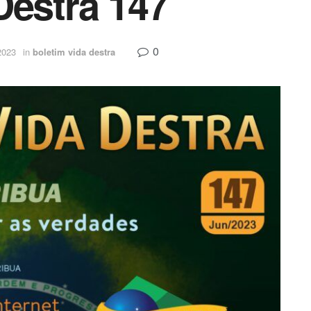
Destra 147
0
2023
in
boletim vida destra