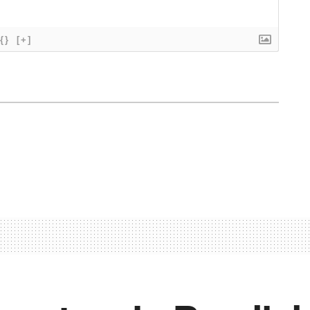
{}
[+]