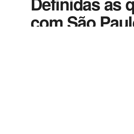
Definidas as 
com São Paulo
by
Esportes - Vida Destra
27 de outubro de 