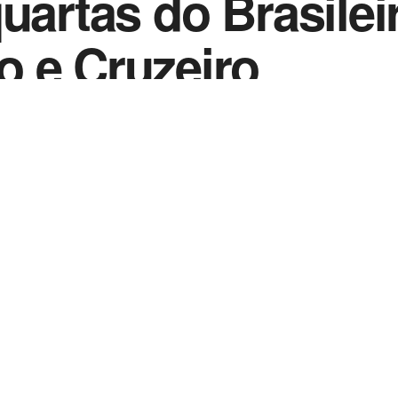
quartas do Brasile
 e Cruzeiro
0
2023
in
Notícias de Esportes