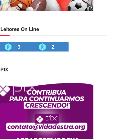
Leitores On Line
3
2
PIX