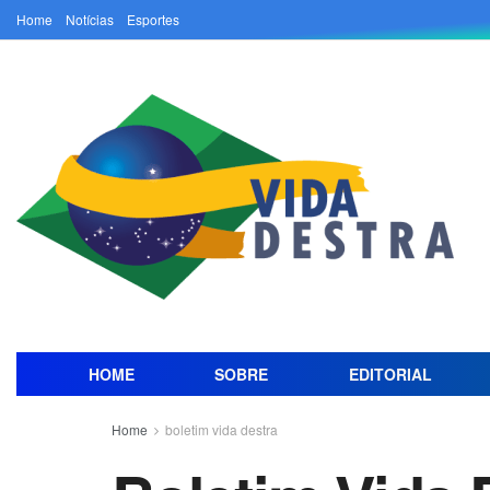
Home
Notícias
Esportes
HOME
SOBRE
EDITORIAL
Home
boletim vida destra