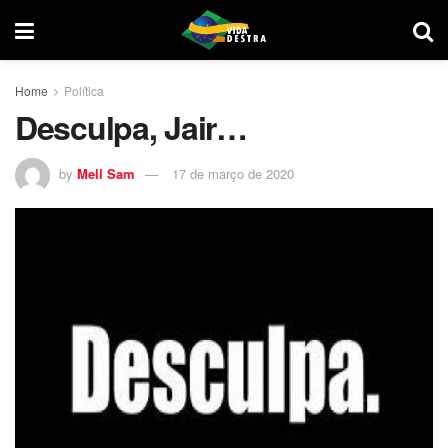
Home
Política
Desculpa, Jair…
by
Mell Sam
17 de março de 2020