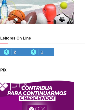
Leitores On Line
2
1
PIX