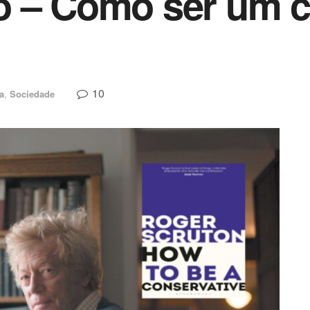
o – Como ser um c
10
ca
,
Sociedade