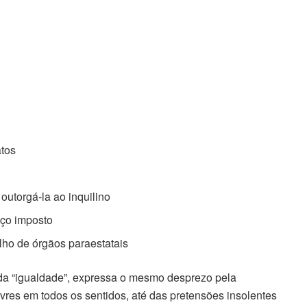
atos
outorgá-la ao inquilino
ço imposto
lho de órgãos paraestatais
da “igualdade”, expressa o mesmo desprezo pela
ivres em todos os sentidos, até das pretensões insolentes