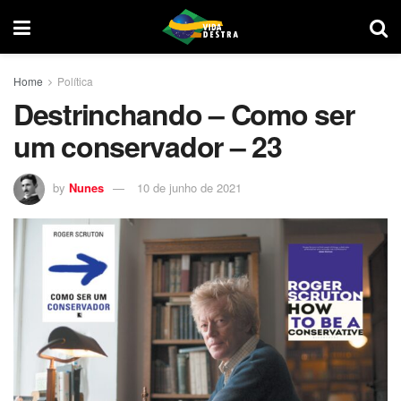
Home
Política
Destrinchando – Como ser
um conservador – 23
by
Nunes
10 de junho de 2021