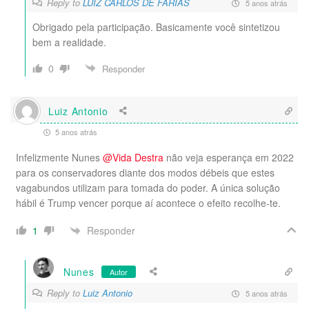
Reply to
LUIZ CARLOS DE FARIAS
5 anos atrás
Obrigado pela participação. Basicamente você sintetizou
bem a realidade.
0
Responder
Luiz Antonio
5 anos atrás
Infelizmente Nunes
@Vida Destra
não veja esperança em 2022
para os conservadores diante dos modos débeis que estes
vagabundos utilizam para tomada do poder. A única solução
hábil é Trump vencer porque aí acontece o efeito recolhe-te.
Responder
1
Nunes
Autor
Reply to
Luiz Antonio
5 anos atrás