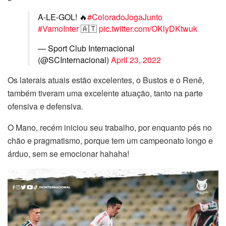
A-LE-GOL! 🔥
#ColoradoJogaJunto
#VamoInter
🇦🇹
pic.twitter.com/OKlyDKtwuk
— Sport Club Internacional
(@SCInternacional)
April 23, 2022
Os laterais atuais estão excelentes, o Bustos e o Renê,
também tiveram uma excelente atuação, tanto na parte
ofensiva e defensiva.
O Mano, recém iniciou seu trabalho, por enquanto pés no
chão e pragmatismo, porque tem um campeonato longo e
árduo, sem se emocionar hahaha!