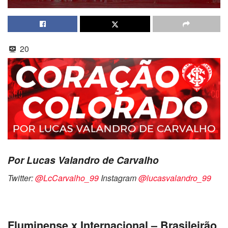
20
Por Lucas Valandro de Carvalho
Twitter:
@LcCarvalho_99
Instagram
@lucasvalandro_99
Fluminense x Internacional – Brasileirão