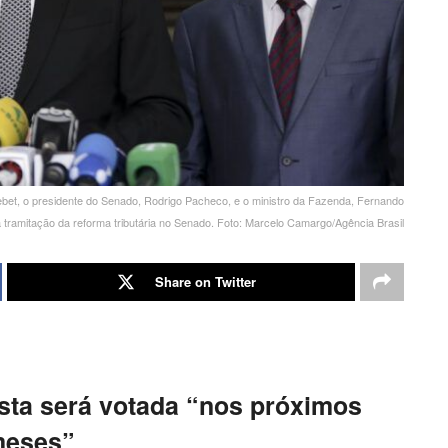
Tebet, o presidente do Senado, Rodrigo Pacheco, e o ministro da Fazenda, Fernando
a tramitação da reforma tributária no Senado. Foto: Marcelo Camargo/Agência Brasil
Share on Twitter
ta será votada “nos próximos
eses”