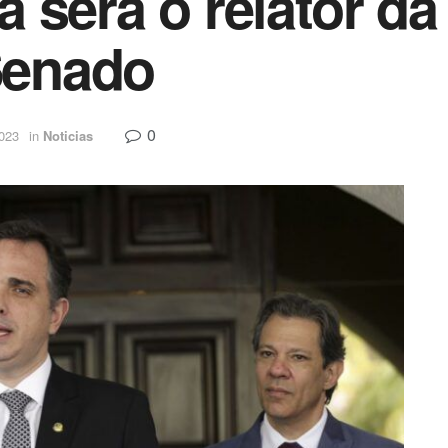
 será o relator da
 Senado
0
2023
in
Noticias