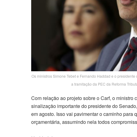
Os ministros Simone Tebet e Fernando Haddad e o presidente 
a tramitação da PEC da Reforma Tribut
Com relação ao projeto sobre o Carf, o ministro 
sinalização importante do presidente do Senado,
em agosto. Isso vai pavimentar o caminho para 
orçamentária, assumindo nela todos compromisso