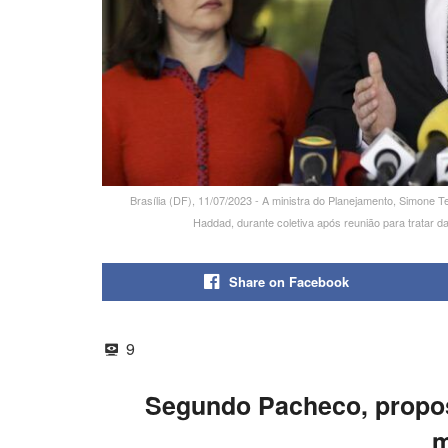
Brasília (DF), 11/07/2023 - A ministra do Planejamento, Simone 
Haddad, durante coletiva após reunião para tratar d
Share on Facebook
9
Segundo Pacheco, propos
m