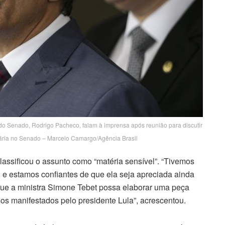
do Senado, Rodrigo Pacheco, falam à imprensa após reunião para discutir
ária no Senado – Marcelo Camargo/Agência Brasil
classificou o assunto como “matéria sensível”. “Tivemos
 e estamos confiantes de que ela seja apreciada ainda
que a ministra Simone Tebet possa elaborar uma peça
s manifestados pelo presidente Lula”, acrescentou.