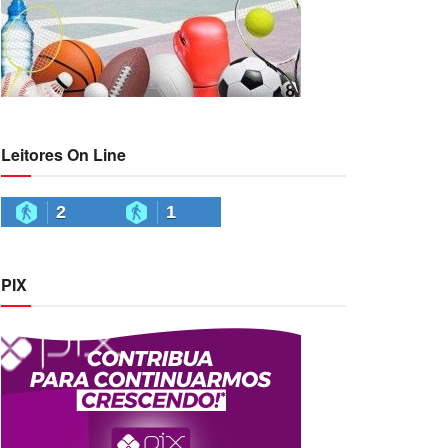
Leitores On Line
2
1
PIX