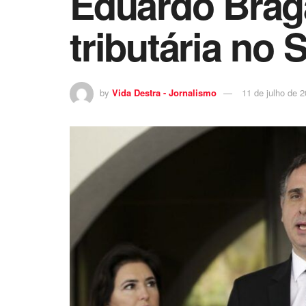
Eduardo Braga
tributária no
by
Vida Destra - Jornalismo
11 de julho de 