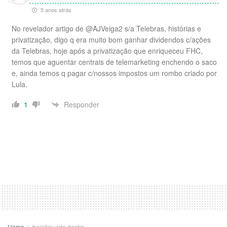
5 anos atrás
No revelador artigo de @AJVeiga2 s/a Telebras, histórias e
privatização, digo q era muito bom ganhar dividendos c/ações
da Telebras, hoje após a privatização que enriqueceu FHC,
temos que aguentar centrais de telemarketing enchendo o saco
e, ainda temos q pagar c/nossos impostos um rombo criado por
Lula.
Responder
1
Home
boletim vida destra