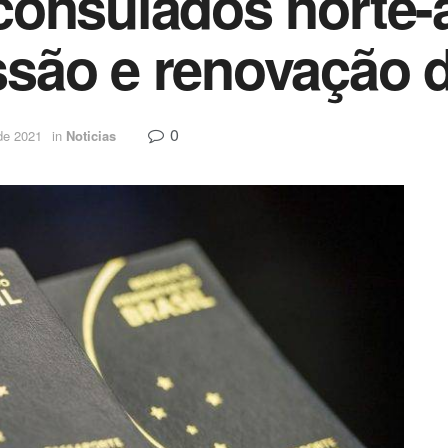
consulados norte-
são e renovação d
0
de 2021
in
Noticias