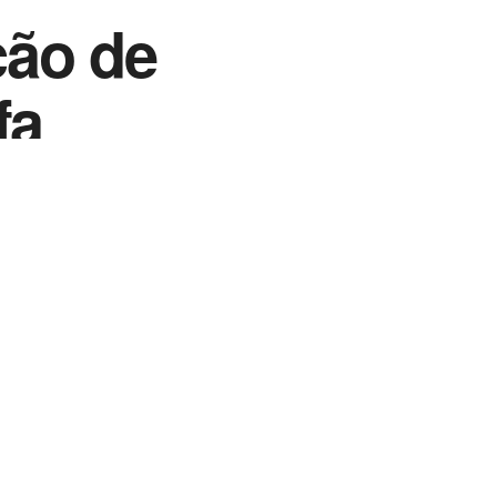
ção de
fa
Vida Destra Esportes