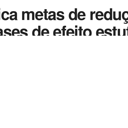
ica metas de redu
ses de efeito estu
0
de 2021
in
Noticias