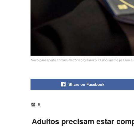
Novo passaporte comum eletrônico brasileiro. O documento passou a se
Share on Facebook
6
Adultos precisam estar comp