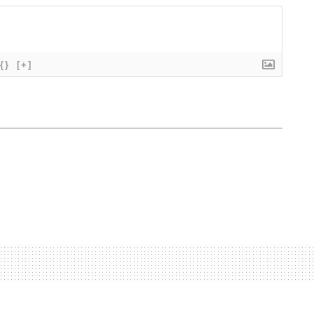
{}
[+]