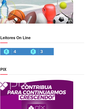
Leitores On Line
4
3
PIX