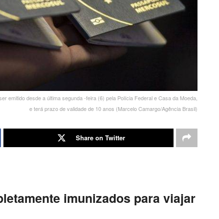
r emitido desde a última segunda -feira (6) pela Polícia Federal e Casa da Moeda,
e terá prazo de validade de 10 anos (Marcelo Camargo/Agência Brasil)
Share on Twitter
letamente imunizados para viajar