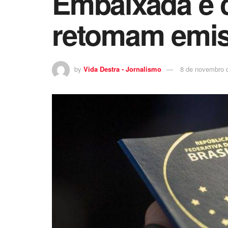
Embaixada e 
retomam emis
by
Vida Destra - Jornalismo
8 de novembro 