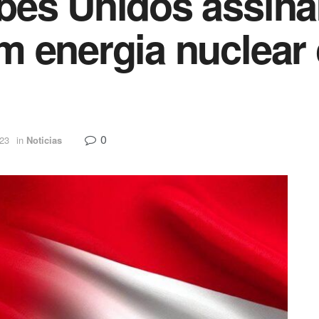
bes Unidos assin
m energia nuclear
0
023
in
Noticias