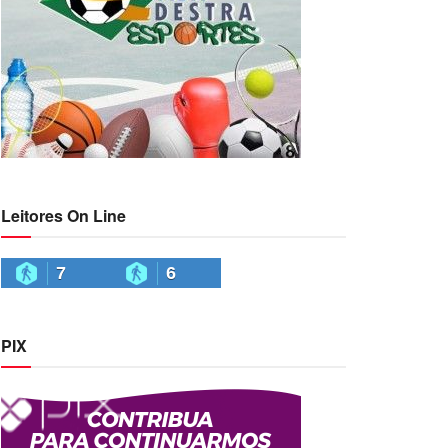
Leitores On Line
7
6
PIX