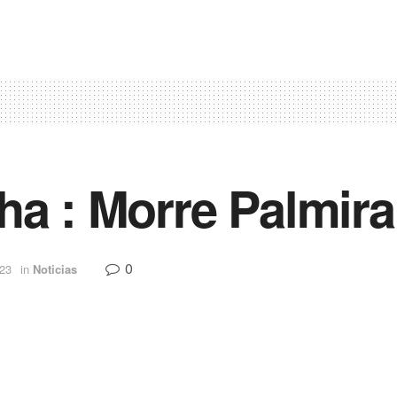
ha : Morre Palmir
0
023
in
Noticias