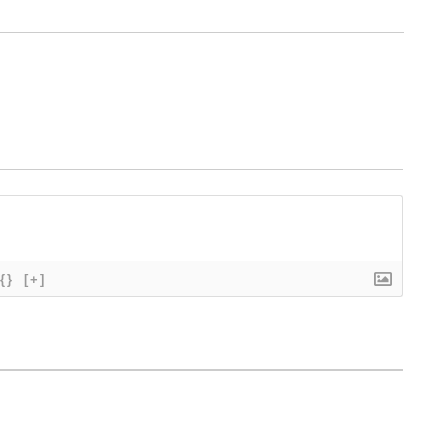
{}
[+]