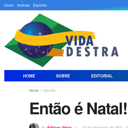
Home
Notícias
Esportes
HOME
SOBRE
EDITORIAL
Home
Opinião
Então é Natal!
by
Adilson Veiga
24 de dezembro de 2021
i