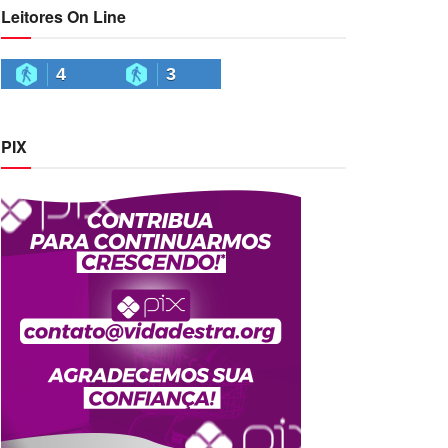
Leitores On Line
4
3
PIX