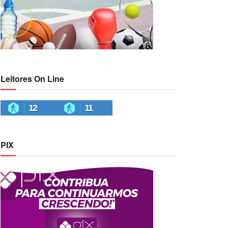
Leitores On Line
12
11
PIX