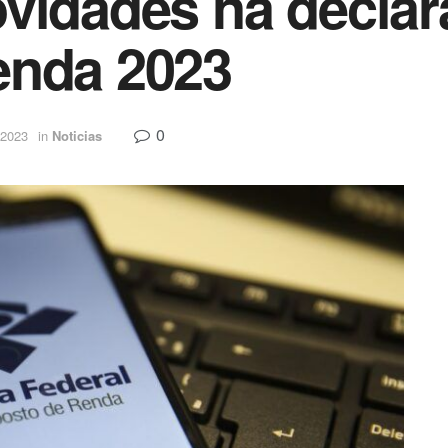
vidades na declar
enda 2023
0
 2023
in
Noticias