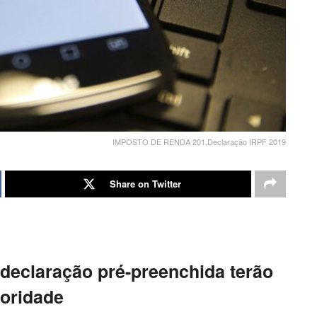
IMPOSTO DE RENDA 201,Declaração IRPF 2019
Share on Twitter
 declaração pré-preenchida terão
ioridade