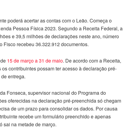
ibuinte poderá acertar as contas com o Leão. Começa o
Renda Pessoa Física 2023. Segundo a Receita Federal, a
ilhões e 39,5 milhões de declarações neste ano, número
 o Fisco recebeu 36.322.912 documentos.
, de
15 de março a 31 de maio
. De acordo com a Receita,
s os contribuintes possam ter acesso à declaração pré-
 de entrega.
 da Fonseca, supervisor nacional do Programa do
ões oferecidas na declaração pré-preenchida só chegam
recisa de um prazo para consolidar os dados. Por causa
ntribuinte recebe um formulário preenchido e apenas
só sai na metade de março.