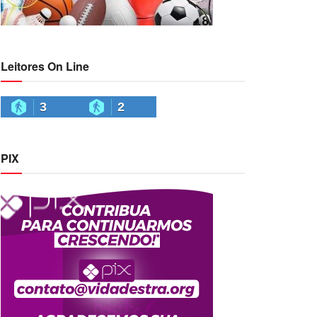
Leitores On Line
3
2
PIX