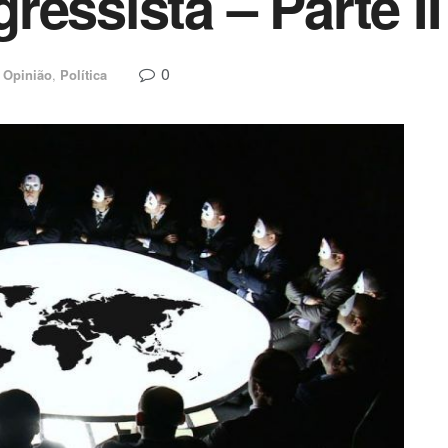
essista – Parte II
0
Opinião
,
Política