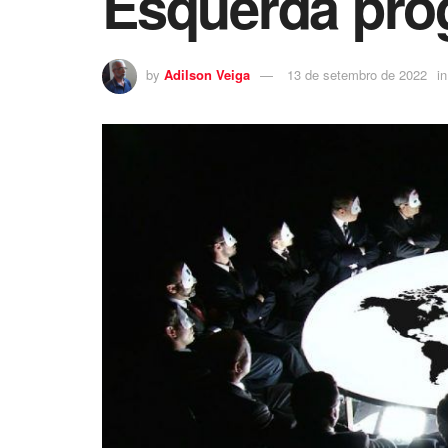
Esquerda progr
by
Adilson Veiga
13 de setembro de 2022
in