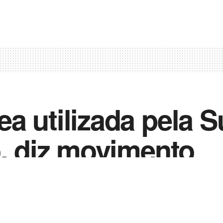
a utilizada pela 
o, diz movimento
0
023
in
Noticias