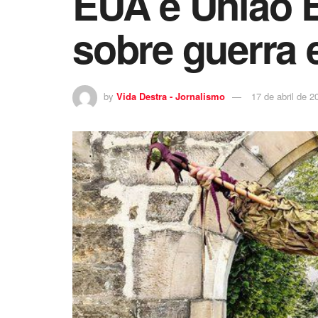
EUA e União E
sobre guerra 
by
Vida Destra - Jornalismo
17 de abril de 2