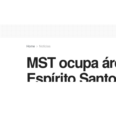
Home
Noticias
MST ocupa áre
Espírito Sant
by
Vida Destra - Jornalismo
17 de abril de 2