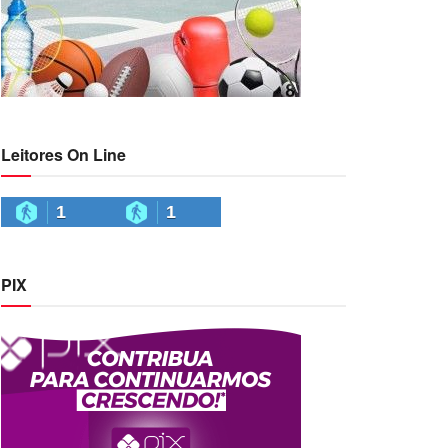
Leitores On Line
1
1
PIX