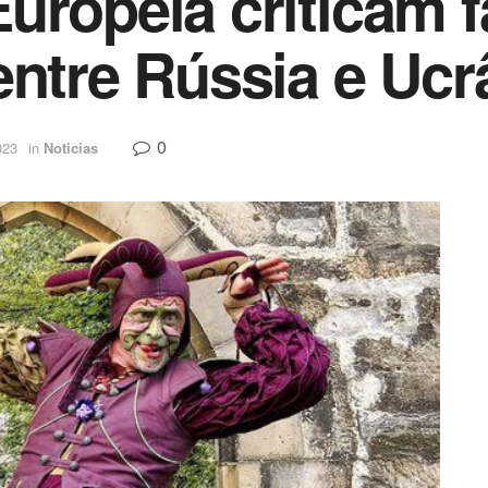
uropeia criticam f
entre Rússia e Ucr
0
023
in
Noticias