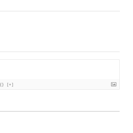
{}
[+]