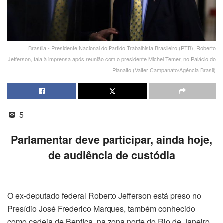
Brasília - Presidente Nacional do Partido Trabalhista Brasileiro (PTB), Roberto
Jefferson, fala à imprensa após reunião com o presidente Michel Temer, no Palácio do
Planalto (Valter Campanato/Agência Brasil)
5
Parlamentar deve participar, ainda hoje,
de audiência de custódia
O ex-deputado federal Roberto Jefferson está preso no
Presídio José Frederico Marques, também conhecido
como cadeia de Benfica, na zona norte do Rio
de Janeiro
.