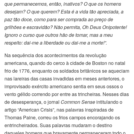
que permanecemos, então, inativos? O que os homens
desejam? O que querem? Esta é a vida tão apreciada, a
paz tão doce, como para ser comprada ao preço de
grilhões e escravidão? Não permita, Oh Deus Onipotente!
Ignoro o curso que outros hão de tomar, mas a meu
respeito: dai-me a liberdade ou dai-me a morte!”.
Na sequência dos acontecimentos da revolução
americana, quando do cerco à cidade de Boston no natal
frio de 1776, enquanto os soldados britânicos se aqueciam
nas lareiras das casas invadidas em meses anteriores, o
improvisado exército americano sentia em seus ossos o
vento gélido correndo por entre as trincheiras. Nesses dias
de desesperança, o jornal
Common Sense
intitulando o
artigo “American Crisis”, nas palavras inspiradas de
Thomas Paine, correu os frios campos encorajando os
entrincheirados. Suas palavras mudaram o destino
daqueles homens que bravamente permaneceram todo o