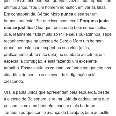
justifica! Curioso perceber quantas vezes Lula repetiu, nos
últimos anos, “sou um homem honesto”, em várias falas.
Em contrapartida, Sérgio Moro
nunca
disse ser um
homem honesto! Por que isso acontece?
Porque o justo
não se justifica
! Qualquer pessoa de bom senso (coisa
que, realmente, falta muito ao PT e seus puxadinhos) sabe
reconhecer que na pessoa de Sérgio Moro um homem
probo, honesto, que empenhou sua vida (aliás,
praticamente abriu mão dela) no combate ao crime, em
especial à corrupção, e está fazendo um excelente
trabalho. Essas calúnias causam profunda indignação nos
cidadãos de bem, e esse nível de indignação está
crescendo.
Ora, a pauta única que apresentam pela esquerda, desde
a eleição de Bolsonaro, é retirar Lula da cadeia, para que
possam, com uma bandeira, causar mais baderna.
Também porque com o avanço da Lavajato, bem ao estilo