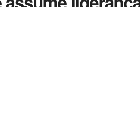
e assume lideranç
0
3
in
Notícias de Esportes