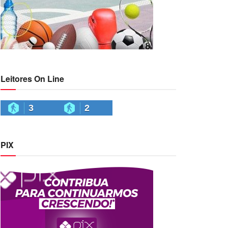
Leitores On Line
3
2
PIX