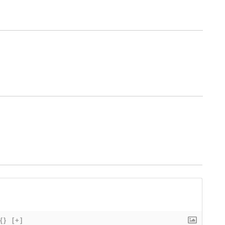
{}
[+]