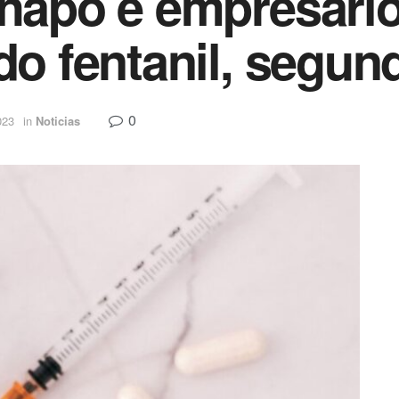
Chapo e empresári
ndo fentanil, segu
0
023
in
Noticias