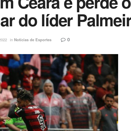
om Ceará e perde 
ar do líder Palmei
0
2022
in
Notícias de Esportes