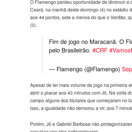
O Flamengo perdeu oportunidade de diminuir a dis
Ceará, na manhã deste domingo (4) no estádio 
aos 44 pontos, sete a menos do que o Verdão, 
(3).
Fim de jogo no Maracanã. O F
pelo Brasileirão.
#CRF
#Vamos
— Flamengo (@Flamengo)
Sep
Apesar de ter mais volume de jogo na primeira e
abrir o placar aos 43 minutos com Jô. Na volta
campo alguns dos titulares que começaram no ba
isso, a igualdade não demorou a vir, aos 7 minu
Porém, Jô e Gabriel Barbosa não protagonizara
expulsos por atos indisciplinares.