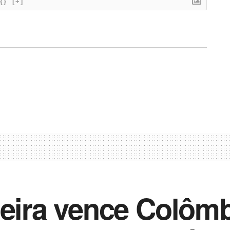
{}
[+]
leira vence Colômb