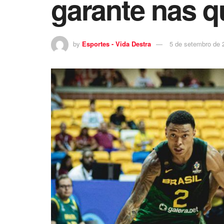
garante nas q
by
Esportes - Vida Destra
5 de setembro de 