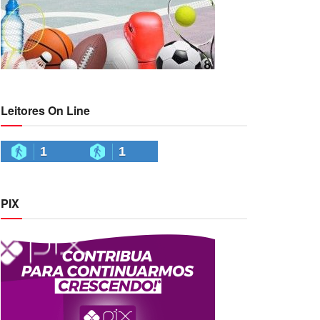
Leitores On Line
1
1
PIX