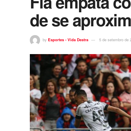
Fla empata c
de se aproxim
by
Esportes - Vida Destra
5 de setembro de 