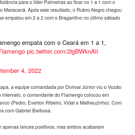
tância para o líder Palmeiras ao ficar no 1 a 1 com o
do Maracanã. Após este resultado, o Rubro-Negro chegou
que empatou em 2 a 2 com o Bragantino no último sábado
lamengo empata com o Ceará em 1 a 1,
Flamengo
pic.twitter.com/2lgBWknAIi
tember 4, 2022
tapa, a equipe comandada por Dorival Júnior viu o Vozão
 do intervalo, o comandante do Flamengo colocou em
nco (Pedro, Everton Ribeiro, Vidal e Matheuzinho). Com
tos com Gabriel Barbosa.
m apenas lances positivos, mas ambos acabaram