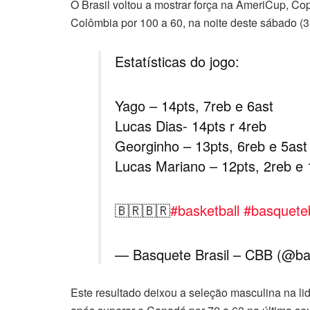
O Brasil voltou a mostrar força na AmeriCup, C
Colômbia por 100 a 60, na noite deste sábado (3
Estatísticas do jogo:
Yago – 14pts, 7reb e 6ast
Lucas Dias- 14pts r 4reb
Georginho – 13pts, 6reb e 5ast
Lucas Mariano – 12pts, 2reb e 
🇧🇷🇧🇷
#basketball
#basqueteb
— Basquete Brasil – CBB (@ba
Este resultado deixou a seleção masculina na li