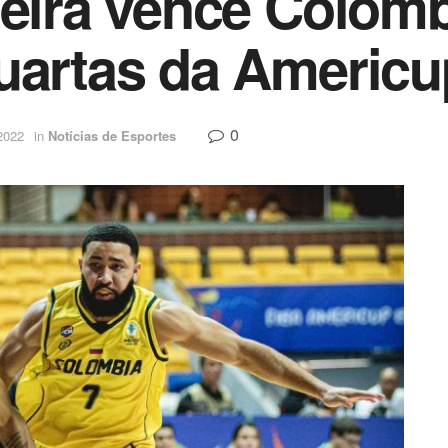
leira vence Colômb
uartas da Americu
0
2022
in
Notícias de Esportes