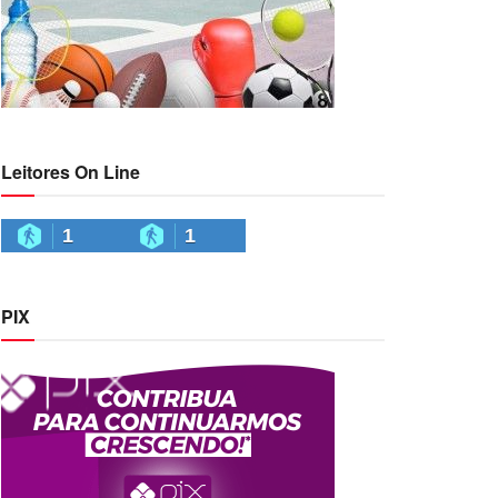
Leitores On Line
1
1
PIX