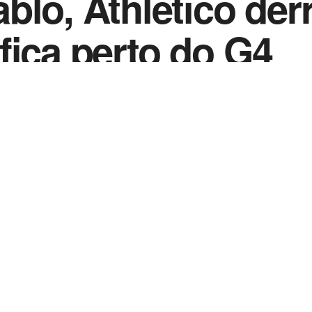
blo, Athletico der
fica perto do G4
0
2022
in
Notícias de Esportes