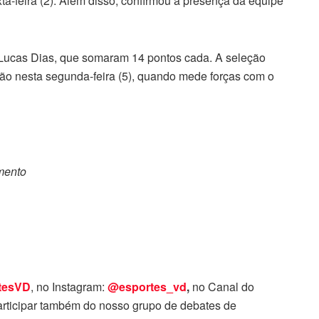
ta-feira (2). Além disso, confirmou a presença da equipe
 Lucas Dias, que somaram 14 pontos cada. A seleção
ição nesta segunda-feira (5), quando mede forças com o
omento
tesVD
, no Instagram:
@esportes_vd
,
no Canal do
rticipar também do nosso grupo de debates de