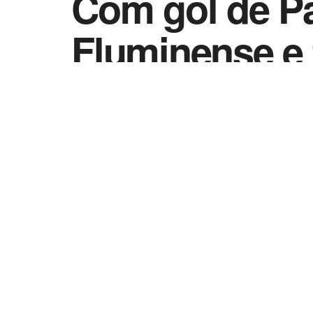
Com gol de Pa
Fluminense e 
by
Esportes - Vida Destra
5 de setembro de 