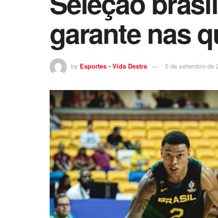
Seleção brasi
garante nas q
by
Esportes - Vida Destra
5 de setembro de 