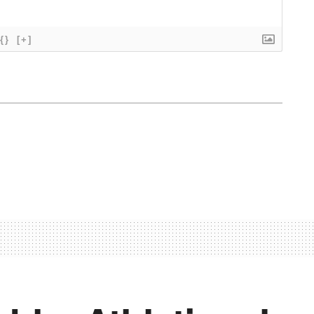
{}
[+]