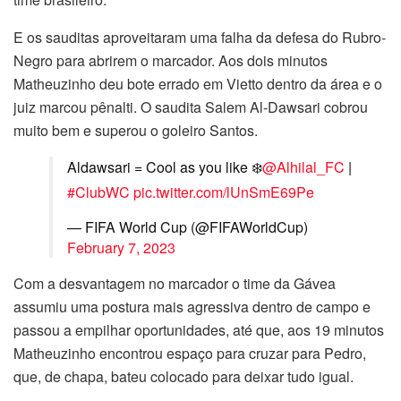
E os sauditas aproveitaram uma falha da defesa do Rubro-
Negro para abrirem o marcador. Aos dois minutos
Matheuzinho deu bote errado em Vietto dentro da área e o
juiz marcou pênalti. O saudita Salem Al-Dawsari cobrou
muito bem e superou o goleiro Santos.
Aldawsari = Cool as you like ❄️
@Alhilal_FC
|
#ClubWC
pic.twitter.com/lUnSmE69Pe
— FIFA World Cup (@FIFAWorldCup)
February 7, 2023
Com a desvantagem no marcador o time da Gávea
assumiu uma postura mais agressiva dentro de campo e
passou a empilhar oportunidades, até que, aos 19 minutos
Matheuzinho encontrou espaço para cruzar para Pedro,
que, de chapa, bateu colocado para deixar tudo igual.