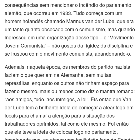
consequências sem mencionar o incêndio do parlamento
alemão, que ocorreu em 1933. Tudo começa com um
homem holandês chamado Marinus van der Lube, que era
um tanto quanto obcecado com o comunismo, mas quando
ingressou em uma organização desse tipo – o “Movimento
Jovem Comunista” – não gostou da rigidez da disciplina e
se frustrou com o movimento comunista, abandonando-o.
Ademais, naquela época, os membros do partido nazista
faziam o que queriam na Alemanha, sem muitas
represálias, enquanto os outros não tinham espaço para
fazer o mesmo, mais ou menos como diz o mantra romano:
“aos amigos, tudo, aos inimigos, a lei”. Eis então que Van
der Lube tem a brilhante ideia de começar a atear fogo em
locais para chamar a atenção para a situação dos
trabalhadores oprimidos, tal como ele mesmo. Foi então
que ele teve a ideia de colocar fogo no parlamento,
imaginando que, ao atacar uma instituição forte do Estado,