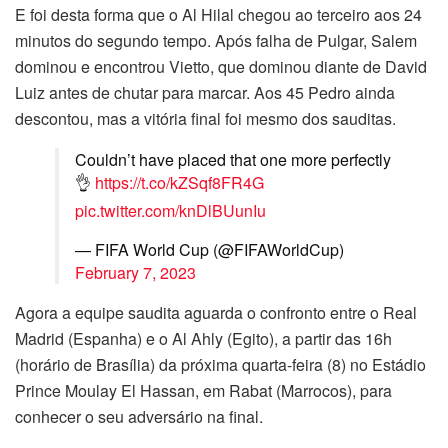
E foi desta forma que o Al Hilal chegou ao terceiro aos 24
minutos do segundo tempo. Após falha de Pulgar, Salem
dominou e encontrou Vietto, que dominou diante de David
Luiz antes de chutar para marcar. Aos 45 Pedro ainda
descontou, mas a vitória final foi mesmo dos sauditas.
Couldn’t have placed that one more perfectly
👌
https://t.co/kZSqf8FR4G
pic.twitter.com/knDlBUunIu
— FIFA World Cup (@FIFAWorldCup)
February 7, 2023
Agora a equipe saudita aguarda o confronto entre o Real
Madrid (Espanha) e o Al Ahly (Egito), a partir das 16h
(horário de Brasília) da próxima quarta-feira (8) no Estádio
Prince Moulay El Hassan, em Rabat (Marrocos), para
conhecer o seu adversário na final.