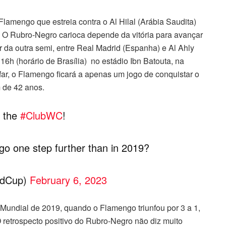
o Flamengo que estreia contra o Al Hilal (Arábia Saudita)
. O Rubro-Negro carioca depende da vitória para avançar
r da outra semi, entre Real Madrid (Espanha) e Al Ahly
 16h (horário de Brasília) no estádio Ibn Batouta, na
far, o Flamengo ficará a apenas um jogo de conquistar o
 de 42 anos.
t the
#ClubWC
!
go one step further than in 2019?
ldCup)
February 6, 2023
Mundial de 2019, quando o Flamengo triunfou por 3 a 1,
 O retrospecto positivo do Rubro-Negro não diz muito