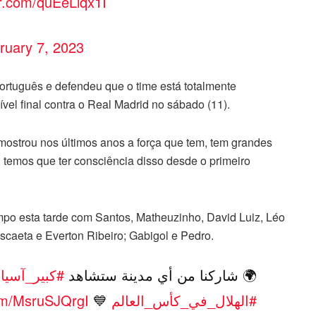
er.com/quEeLiqx1I
ruary 7, 2023
português e defendeu que o time está totalmente
vel final contra o Real Madrid no sábado (11).
, mostrou nos últimos anos a força que tem, tem grandes
l, temos que ter consciência disso desde o primeiro
po esta tarde com Santos, Matheuzinho, David Luiz, Léo
ascaeta e Everton Ribeiro; Gabigol e Pedro.
🌍 شاركنا من أي مدينة ستشاهد
#كبير_آسيا
ف
com/MsruSJQrgI
💙
#الهلال_في_كأس_العالم