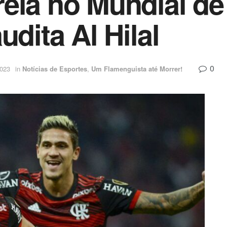
eia no Mundial de
udita Al Hilal
0
2023
in
Notícias de Esportes
,
Um Flamenguista até Morrer!