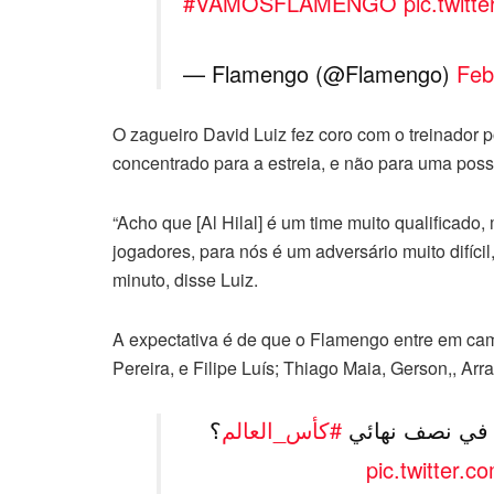
#VAMOSFLAMENGO
pic.twitt
— Flamengo (@Flamengo)
Feb
O zagueiro David Luiz fez coro com o treinador 
concentrado para a estreia, e não para uma possí
“Acho que [Al Hilal] é um time muito qualificado
jogadores, para nós é um adversário muito difíci
minuto, disse Luiz.
A expectativa é de que o Flamengo entre em cam
Pereira, e Filipe Luís; Thiago Maia, Gerson,, Arr
ي نصف نهائي
#كأس_العالم
؟
pic.twitter.