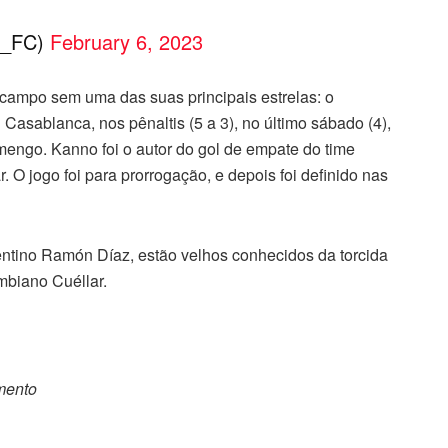
 (@Alhilal_FC)
February 6, 2023
m campo sem uma das suas principais estrelas: o
Casablanca, nos pênaltis (5 a 3), no último sábado (4),
amengo. Kanno foi o autor do gol de empate do time
O jogo foi para prorrogação, e depois foi definido nas
ntino Ramón Díaz, estão velhos conhecidos da torcida
mbiano Cuéllar.
omento