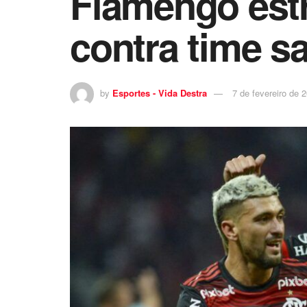
Flamengo estr
contra time sa
by
Esportes - Vida Destra
7 de fevereiro de 