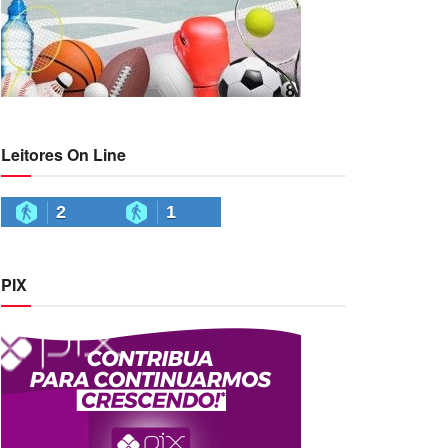
Leitores On Line
2
1
PIX