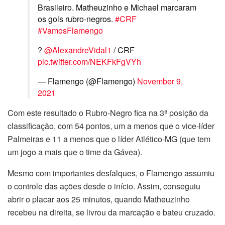
Brasileiro. Matheuzinho e Michael marcaram
os gols rubro-negros.
#CRF
#VamosFlamengo
?
@AlexandreVidal1
/ CRF
pic.twitter.com/NEKFkFgVYh
— Flamengo (@Flamengo)
November 9,
2021
Com este resultado o Rubro-Negro fica na 3ª posição da
classificação, com 54 pontos, um a menos que o vice-líder
Palmeiras e 11 a menos que o líder Atlético-MG (que tem
um jogo a mais que o time da Gávea).
Mesmo com importantes desfalques, o Flamengo assumiu
o controle das ações desde o início. Assim, conseguiu
abrir o placar aos 25 minutos, quando Matheuzinho
recebeu na direita, se livrou da marcação e bateu cruzado.