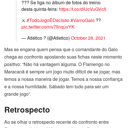
??? Se liga no álbum de fotos do treino
desta quinta-feira:
https://t.co/diUcVuGVc5
⚔
#TodoJogoÉDecisão
#VamoGalo
??️
pic.twitter.com/v7IlnquvYK
— Atlético ? (@Atletico)
October 28, 2021
Mas se engana quem pensa que o comandante do Galo
chega ao confronto apostando suas fichas neste momento
positivo: “Não há vantagem alguma. O Flamengo no
Maracanã é sempre um jogo muito difícil de se jogar, mas
temos a nossa maneira de jogar. Temos a nossa confiança
e a nossa humildade. Sábado tem tudo para ser um
grande jogo”.
Retrospecto
Ao se olhar o retrospecto recente do confronto entre