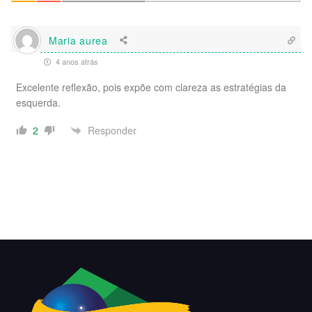
Maria aurea
4 anos atrás
Excelente reflexão, pois expõe com clareza as estratégias da
esquerda.
Responder
2