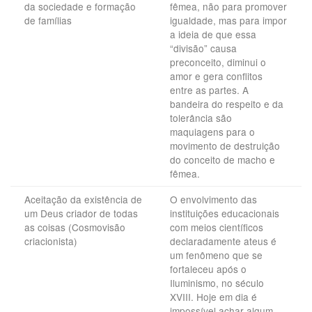
da sociedade e formação
fêmea, não para promover
de famílias
igualdade, mas para impor
a ideia de que essa
“divisão” causa
preconceito, diminui o
amor e gera conflitos
entre as partes. A
bandeira do respeito e da
tolerância são
maquiagens para o
movimento de destruição
do conceito de macho e
fêmea.
Aceitação da existência de
O envolvimento das
um Deus criador de todas
instituições educacionais
as coisas (Cosmovisão
com meios científicos
criacionista)
declaradamente ateus é
um fenômeno que se
fortaleceu após o
Iluminismo, no século
XVIII. Hoje em dia é
impossível achar algum