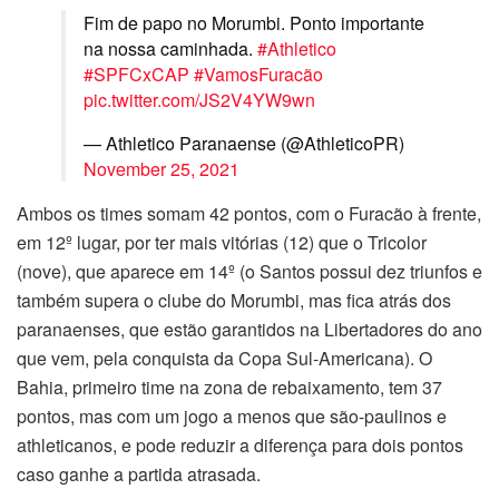
Fim de papo no Morumbi. Ponto importante
na nossa caminhada.
#Athletico
#SPFCxCAP
#VamosFuracão
pic.twitter.com/JS2V4YW9wn
— Athletico Paranaense (@AthleticoPR)
November 25, 2021
Ambos os times somam 42 pontos, com o Furacão à frente,
em 12º lugar, por ter mais vitórias (12) que o Tricolor
(nove), que aparece em 14º (o Santos possui dez triunfos e
também supera o clube do Morumbi, mas fica atrás dos
paranaenses, que estão garantidos na Libertadores do ano
que vem, pela conquista da Copa Sul-Americana). O
Bahia, primeiro time na zona de rebaixamento, tem 37
pontos, mas com um jogo a menos que são-paulinos e
athleticanos, e pode reduzir a diferença para dois pontos
caso ganhe a partida atrasada.