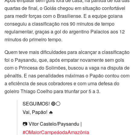
Após empatar sem gols fora de casa, na partida de ida das
quartas de final, o Goiás chegou em situação confortável
para medir forças com o Brasiliense. E a equipe goiana
conseguiu a classificação nos 90 minutos de tempo
regulamentar, graças a gol do argentino Palacios aos 12
minutos do primeiro tempo.
Quem teve mais dificuldades para alcançar a classificação
foi o Paysandu, que, após empatar novamente sem gols
com o Princesa do Solimões, buscou a vaga na disputa de
pênaltis. E nas penalidades máximas o Papão contou com
a eficiência de seus cobradores e com uma defesa do
goleiro Thiago Coelho para triunfar por 5 a 3.
SEGUIMOS! 🔵⚪️
Vai, Papão! 🔥
📷 Vitor Castelo/Paysandu |
#OMaiorCampeáodaAmazônia