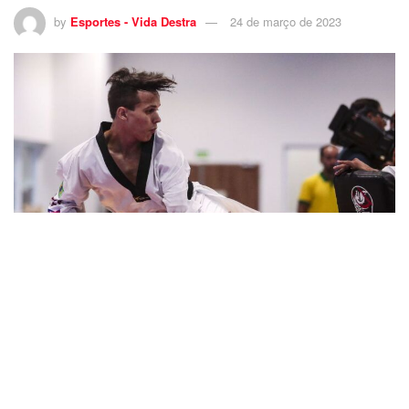
by
Esportes - Vida Destra
24 de março de 2023
4.3.20 - Treino da Seleção de Tae Kwon Do no Centro de Treinamento Paralímpico
Brasileiro- NATHAN TORQUATO. Foto: Ale Cabral/CPB
11