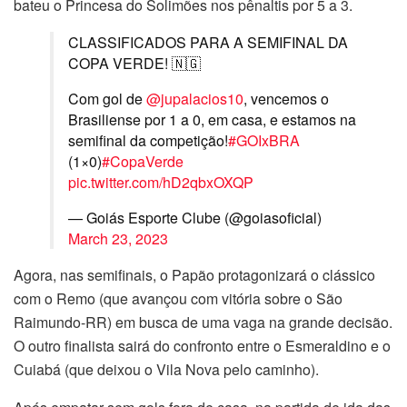
bateu o Princesa do Solimões nos pênaltis por 5 a 3.
CLASSIFICADOS PARA A SEMIFINAL DA
COPA VERDE! 🇳🇬
Com gol de
@jupalacios10
, vencemos o
Brasiliense por 1 a 0, em casa, e estamos na
semifinal da competição!
#GOIxBRA
(1×0)
#CopaVerde
pic.twitter.com/hD2qbxOXQP
— Goiás Esporte Clube (@goiasoficial)
March 23, 2023
Agora, nas semifinais, o Papão protagonizará o clássico
com o Remo (que avançou com vitória sobre o São
Raimundo-RR) em busca de uma vaga na grande decisão.
O outro finalista sairá do confronto entre o Esmeraldino e o
Cuiabá (que deixou o Vila Nova pelo caminho).