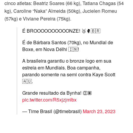
cinco atletas: Beatriz Soares (66 kg), Tatiana Chagas (54
kg), Caroline “Naka” Almeida (50kg), Jucielen Romeu
(57kg) e Viviane Pereira (75kg).
É BROOOOOOOOOONZE! 🥉🥊🇧🇷
É de Bárbara Santos (70kg), no Mundial de
Boxe, em Nova Délhi 🇮🇳!
A brasileira garantiu o bronze logo em sua
estreia em Mundiais. Boa campanha,
parando somente na semi contra Kaye Scott
🇦🇺.
Grande resultado da Bynha! 👏🏽
pic.twitter.com/R5xjzjmlbx
— Time Brasil (@timebrasil)
March 23, 2023