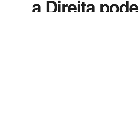
a Direita pod
by
Davidson Oliveira
13 de janeiro de 2022