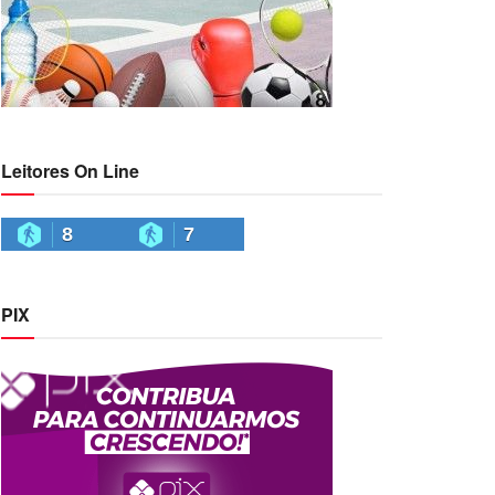
Leitores On Line
8
7
PIX