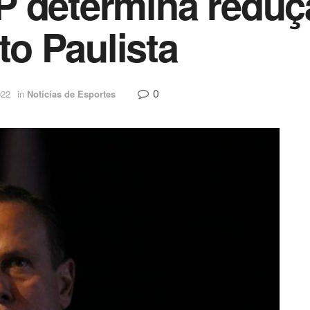
P determina reduç
o Paulista
0
022
in
Notícias de Esportes