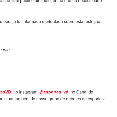
ssão, tem público diminuto, então não há necessidade
ebol já foi informada e orientada sobre esta restrição.
omento
tesVD
, no Instagram:
@esportes_vd
,
no Canal do
rticipar também do nosso grupo de debates de esportes: