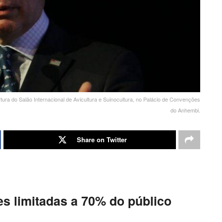
tura do Salão Internacional de Avicultura e Suinocultura, no Palácio de Convenções
do Anhembi.
Share on Twitter
s limitadas a 70% do público