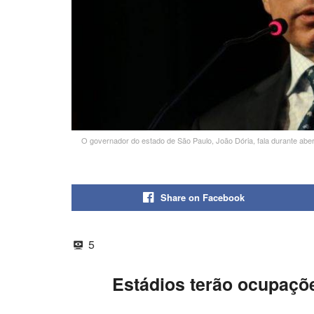
O governador do estado de São Paulo, João Dória, fala durante aber
Share on Facebook
5
Estádios terão ocupaçõe