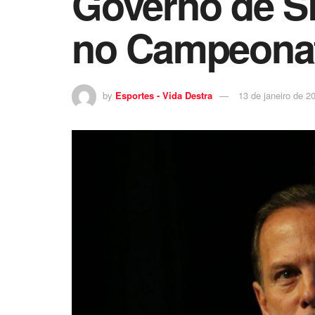
Governo de S
no Campeonat
by
Esportes - Vida Destra
13 de janeiro de 2