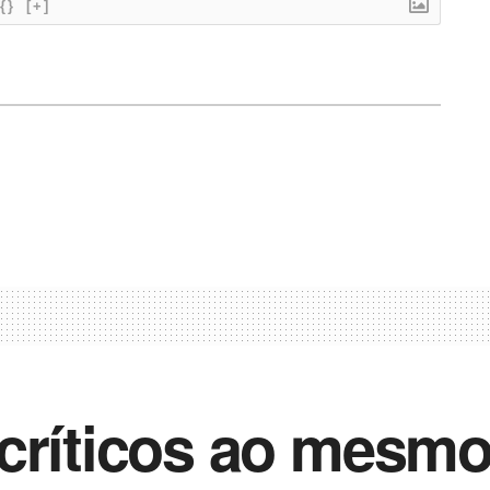
{}
[+]
 críticos ao mesm