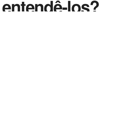
e entendê-los?
1
in
Opinião
,
Política