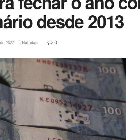
á fechar o ano co
mário desde 2013
0
 de 2022
in
Noticias