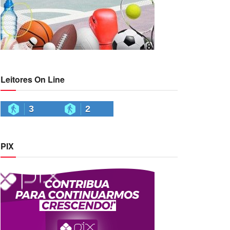
Leitores On Line
3
2
PIX