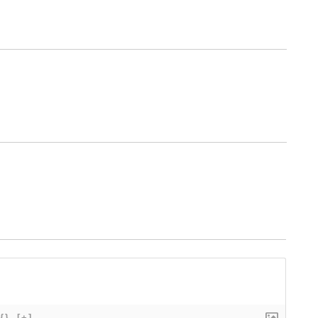
{}
[+]