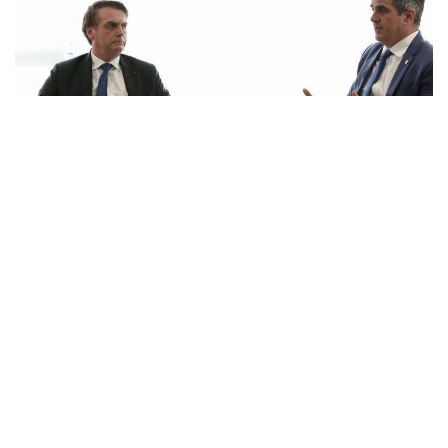
O presidente da República, Jair Bolsonaro durante audiência com Onyx Lorenzoni,
Ministro-Chefe da Casa Civil da Presidência da República e Senador Ciro Nogueira
(PP-PI), Presidente Nacional do PP
4
Reforma ministerial prevê recriação do
Ministério do Trabalho