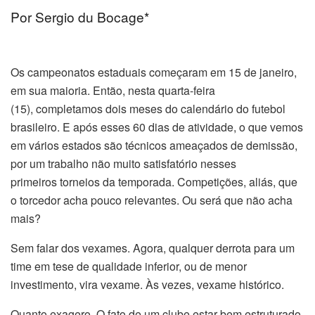
Por Sergio du Bocage*
Os campeonatos estaduais começaram em
15 de janeiro
,
em sua maioria. Então, nesta
quarta
-feira
(
15),
completamos dois meses do calendário do futebol
brasileiro. E após esses 60 dias de atividade, o que vemos
em vários estados são técnicos ameaçados de demissão,
por um trabalho não muito satisfatório nesses
primeiros torneios da temporada. Competições, aliás, que
o torcedor acha pouco relevantes. Ou será que não acha
mais?
Sem falar dos vexames. Agora, qualquer derrota para um
time em tese de qualidade inferior, ou de menor
investimento, vira vexame. Às vezes, vexame histórico.
Quanto exagero. O fato de um clube estar bem estruturado