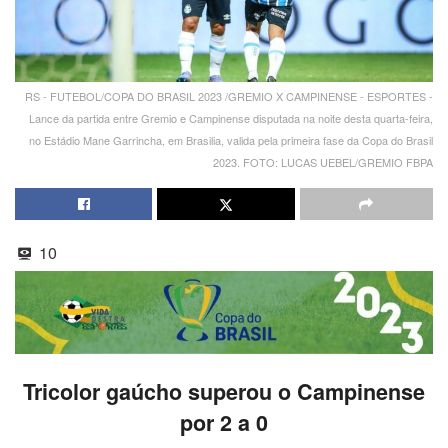
RS - FUTEBOL/COPA DO BRASIL 2023 /GREMIO X CAMPINENSE - ESPORTES -
Lance da partida entre Gremio e Campinense disputada na noite desta quarta-feira,
no Estádio Mane Garrincha, em Brasilia, valida pela primeira fase da Copa do Brasil
2023. FOTO: LUCAS UEBEL/GREMIO FBPA
10
Tricolor gaúcho superou o Campinense
por 2 a 0