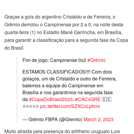
Graças a gols do argentino Cristaldo e de Ferreira, o
Grêmio derrotou o Campinense por 2 a 0, na noite desta
quarta-feira (1) no Estádio Mané Garrincha, em Brasília,
para garantir a classificação para a segunda fase da Copa
do Brasil.
Fim de jogo: Campinense 0x2
#Grêmio
ESTAMOS CLASSIFICADOS!!!! Com dois
golaços, um de Cristaldo e outro de Ferreira,
batemos a equipe do Campinense em
Brasília e nos garantimos na segunda fase
da
#CopaDoBrasil2023
.
#CACxGRE
🇪🇪
⭐️⭐️⭐️⭐️⭐️
pic.twitter.com/SZXCcLphmr
— Grêmio FBPA (@Gremio)
March 2, 2023
Muito atraída pela presença do artilheiro uruguaio Luis