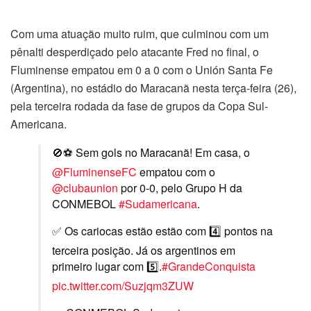
Com uma atuação muito ruim, que culminou com um
pênalti desperdiçado pelo atacante Fred no final, o
Fluminense empatou em 0 a 0 com o Unión Santa Fe
(Argentina), no estádio do Maracanã nesta terça-feira (26),
pela terceira rodada da fase de grupos da Copa Sul-
Americana.
🚫⚽ Sem gols no Maracanã! Em casa, o
@FluminenseFC
empatou com o
@clubaunion
por 0-0, pelo Grupo H da
CONMEBOL
#Sudamericana
.
✅ Os cariocas estão estão com 4️⃣ pontos na
terceira posição. Já os argentinos em
primeiro lugar com 5️⃣.
#GrandeConquista
pic.twitter.com/Suzjqm3ZUW