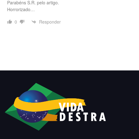
Parabéns S.R. pelo artigo.
Horrorizado…
Responder
0