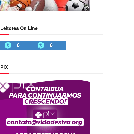
Leitores On Line
6
6
PIX