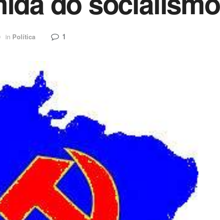
mida do socialismo
1
9
in
Política