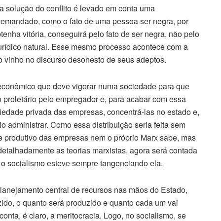
a solução do conflito é levado em conta uma
 demandado, como o fato de uma pessoa ser negra, por
enha vitória, conseguirá pelo fato de ser negra, não pelo
jurídico natural. Esse mesmo processo acontece com a
ro vinho no discurso desonesto de seus adeptos.
 econômico que deve vigorar numa sociedade para que
 proletário pelo empregador e, para acabar com essa
iedade privada das empresas, concentrá-las no estado e,
rio administrar. Como essa distribuição seria feita sem
 e produtivo das empresas nem o próprio Marx sabe, mas
etalhadamente as teorias marxistas, agora será contada
 o socialismo esteve sempre tangenciando ela.
 planejamento central de recursos nas mãos do Estado,
zido, o quanto será produzido e quanto cada um vai
onta, é claro, a meritocracia. Logo, no socialismo, se