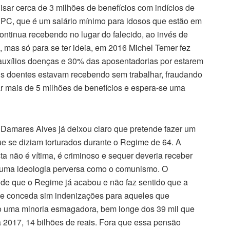
isar cerca de 3 milhões de benefícios com indícios de
BPC, que é um salário mínimo para idosos que estão em
continua recebendo no lugar do falecido, ao invés de
l, mas só para se ter ideia, em 2016 Michel Temer fez
uxílios doenças e 30% das aposentadorias por estarem
ais doentes estavam recebendo sem trabalhar, fraudando
ar mais de 5 milhões de benefícios e espera-se uma
a Damares Alves já deixou claro que pretende fazer um
e se diziam torturados durante o Regime de 64. A
sta não é vítima, é criminoso e sequer deveria receber
om uma ideologia perversa como o comunismo. O
 de que o Regime já acabou e não faz sentido que a
 se conceda sim indenizações para aqueles que
ão uma minoria esmagadora, bem longe dos 39 mil que
 2017, 14 bilhões de reais. Fora que essa pensão