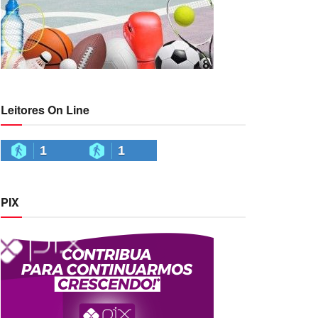
Leitores On Line
1
1
PIX