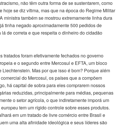
stracismo, não têm outra forma de se sustentarem, como
e hoje se diz vítima, mas que na época do Regime Militar
. A ministra também se mostrou extremamente linha dura
a já tinha negado aproximadamente 500 pedidos de
lá de correta e que respeita o dinheiro do cidadão
ois tratados foram efetivamente fechados no governo
uropeia e o segundo entre Mercosul e EFTA, um bloco
e Liechtenstein. Mas por que isso é bom? Porque além
o comercial do Mercosul, os países que a compõem
ogo, há capital de sobra para eles comprarem nossos
egárias reduzidas, principalmente para médias, pequenas
mente o setor agrícola, o que indiretamente imporá um
o europeu tem um rígido controle sobre esses produtos.
lhará em um tratado de livre comércio entre Brasil e
m uma alta afinidade ideológica e seus líderes são