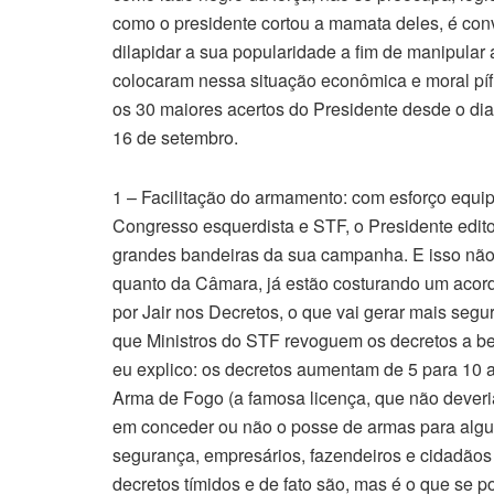
como o presidente cortou a mamata deles, é con
dilapidar a sua popularidade a fim de manipular
colocaram nessa situação econômica e moral pífi
os 30 maiores acertos do Presidente desde o dia
16 de setembro.
1 – Facilitação do armamento: com esforço equi
Congresso esquerdista e STF, o Presidente edito
grandes bandeiras da sua campanha. E isso não 
quanto da Câmara, já estão costurando um acordo
por Jair nos Decretos, o que vai gerar mais segu
que Ministros do STF revoguem os decretos a be
eu explico: os decretos aumentam de 5 para 10 a
Arma de Fogo (a famosa licença, que não deveria 
em conceder ou não o posse de armas para algun
segurança, empresários, fazendeiros e cidadãos
decretos tímidos e de fato são, mas é o que se 