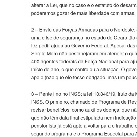
alterar a Lei, que no caso é o estatuto do desa
poderemos gozar de mais liberdade com armas.
2 – Envio das Forças Armadas para o Nordeste:
uma crise de segurança no estado do Ceará tão 
fez pedir ajuda ao Governo Federal. Apesar das d
Sérgio Moro não pestanejaram em atender o qua
400 agentes federais da Força Nacional para aj
início do ano, o que controlou a situação. O go
apoio (não que ele fosse obrigado, mas um pou
3 – Pente fino no INSS: a lei 13.846/19, fruto d
INSS. O primeiro, chamado de Programa de Revis
revisar benefícios, como auxílios doença, que n
que não têm data final estipulada nem indicação de
pensionista já está apto a voltar para o trabalho
segundo programa é o Programa Especial para An