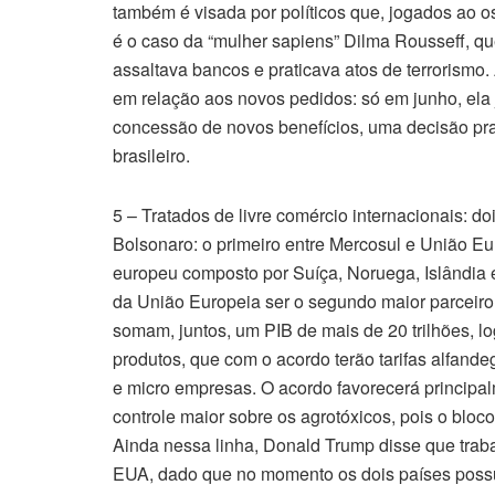
também é visada por políticos que, jogados ao o
é o caso da “mulher sapiens” Dilma Rousseff, qu
assaltava bancos e praticava atos de terrorismo
em relação aos novos pedidos: só em junho, el
concessão de novos benefícios, uma decisão pra 
brasileiro.
5 – Tratados de livre comércio internacionais: d
Bolsonaro: o primeiro entre Mercosul e União E
europeu composto por Suíça, Noruega, Islândia 
da União Europeia ser o segundo maior parceir
somam, juntos, um PIB de mais de 20 trilhões, l
produtos, que com o acordo terão tarifas alfand
e micro empresas. O acordo favorecerá principal
controle maior sobre os agrotóxicos, pois o bloc
Ainda nessa linha, Donald Trump disse que traba
EUA, dado que no momento os dois países possue