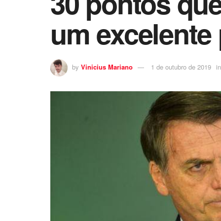
30 pontos que
um excelente 
by
Vinicius Mariano
1 de outubro de 2019
in