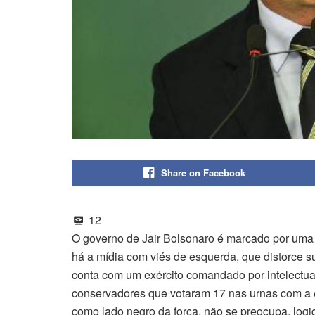
Share on Facebook
12
O governo de Jair Bolsonaro é marcado por uma e
há a mídia com viés de esquerda, que distorce sua
conta com um exército comandado por intelectuais 
conservadores que votaram 17 nas urnas com a 
como lado negro da força, não se preocupa, log