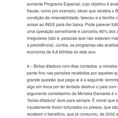
somente Programa Especial, cujo objetivo é anal
fraude, como por exemplo, idoso que recebia o 
condição de miserabilidade, faleceu e a família 
avisar ao INSS para dar baixa. Pode parecer fúti
uma operação semelhante e cancelou 80% dos a
irregulares (isto é, pessoas que não estavam m
a previdência). Juntos, os programas vão analis
economia de 9,8 bilhões só este ano.
4 – Bolsa ditadura com dias contados: a ministr
pente fino nas pensões recebidas por aqueles qu
grande questão que pega ai é a seguinte: terrori
algo em troca por ter tentado destruir o país c
argumento corretíssimo da Ministra Damares é o
“bolsa ditadura” dure para sempre. É moral que
injustamente foram torturados ou presos, que s
recebem o benefício, que já consumiu, de 2002 a