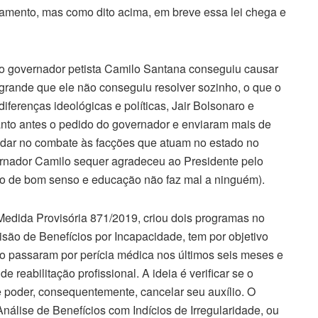
rmamento, mas como dito acima, em breve essa lei chega e
 o governador petista Camilo Santana conseguiu causar
grande que ele não conseguiu resolver sozinho, o que o
iferenças ideológicas e políticas, Jair Bolsonaro e
nto antes o pedido do governador e enviaram mais de
udar no combate às facções que atuam no estado no
vernador Camilo sequer agradeceu ao Presidente pelo
co de bom senso e educação não faz mal a ninguém).
a Medida Provisória 871/2019, criou dois programas no
ão de Benefícios por Incapacidade, tem por objetivo
ão passaram por perícia médica nos últimos seis meses e
 reabilitação profissional. A ideia é verificar se o
 e poder, consequentemente, cancelar seu auxílio. O
álise de Benefícios com Indícios de Irregularidade, ou