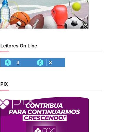
Leitores On Line
3
3
PIX