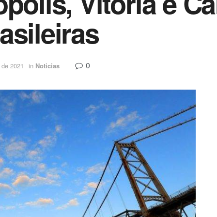
ópolis, Vitória e 
asileiras
0
 de 2021
in
Noticias