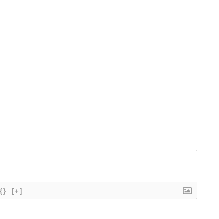
{}
[+]