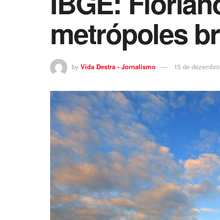
IBGE: Florian
metrópoles br
by
Vida Destra - Jornalismo
15 de dezembro