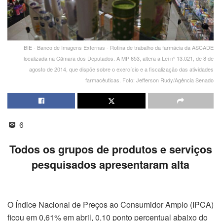
BIE - Banco de Imagens Externas - Rotina de trabalho da farmácia da ASCADE
localizada na Câmara dos Deputados. A MP 653, altera a Lei nº 13.021, de 8 de
agosto de 2014, que dispõe sobre o exercício e a fiscalização das atividades
farmacêuticas. Foto: Jefferson Rudy/Agência Senado
6
Todos os grupos de produtos e serviços
pesquisados apresentaram alta
O Índice Nacional de Preços ao Consumidor Amplo (IPCA)
ficou em 0,61% em abril, 0,10 ponto percentual abaixo do