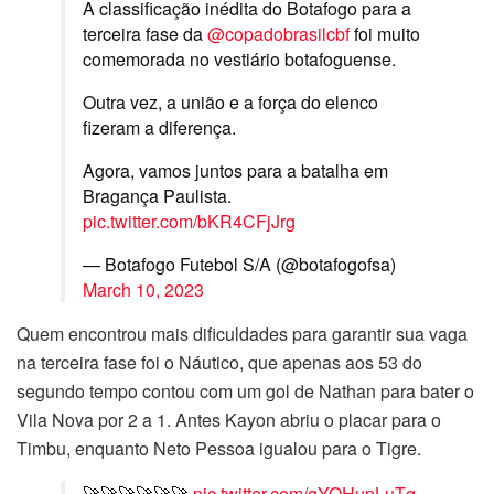
A classificação inédita do Botafogo para a
terceira fase da
@copadobrasilcbf
foi muito
comemorada no vestiário botafoguense.
Outra vez, a união e a força do elenco
fizeram a diferença.
Agora, vamos juntos para a batalha em
Bragança Paulista.
pic.twitter.com/bKR4CFjJrg
— Botafogo Futebol S/A (@botafogofsa)
March 10, 2023
Quem encontrou mais dificuldades para garantir sua vaga
na terceira fase foi o Náutico, que apenas aos 53 do
segundo tempo contou com um gol de Nathan para bater o
Vila Nova por 2 a 1. Antes Kayon abriu o placar para o
Timbu, enquanto Neto Pessoa igualou para o Tigre.
🚀🚀🚀🚀🚀🚀
pic.twitter.com/gYOHupLuTq