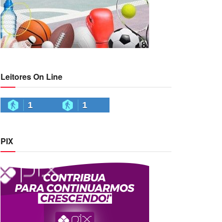
Leitores On Line
1
1
PIX