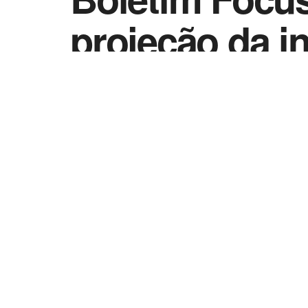
projeção da i
by
Vida Destra - Jornalismo
26 de julho de 