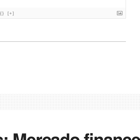
{}
[+]
: Mercado finance