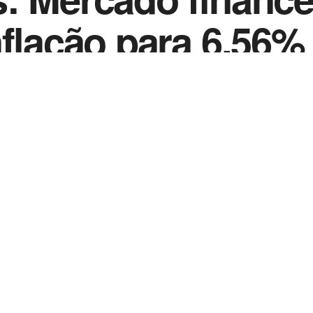
nflação para 6,56%
0
2021
in
Noticias