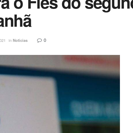
ra o Fies do segu
anhã
0
2021
in
Noticias