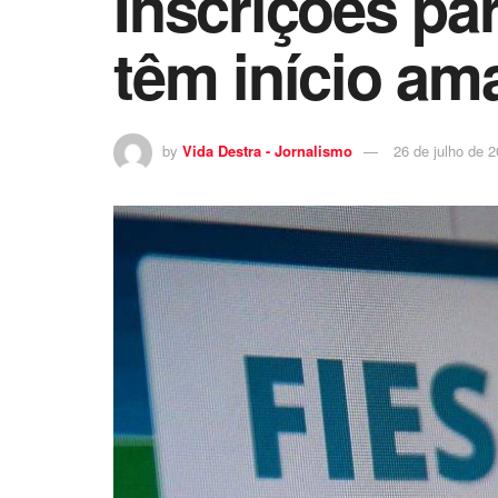
Inscrições pa
têm início am
by
Vida Destra - Jornalismo
26 de julho de 