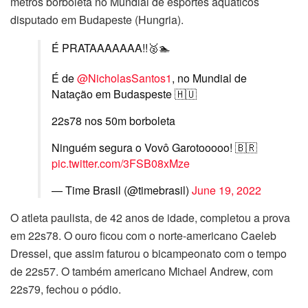
metros borboleta no Mundial de esportes aquáticos
disputado em Budapeste (Hungria).
É PRATAAAAAAA!!🥈🏊
É de
@NicholasSantos1
, no Mundial de
Natação em Budaspeste 🇭🇺
22s78 nos 50m borboleta
Ninguém segura o Vovô Garotooooo! 🇧🇷
pic.twitter.com/3FSB08xMze
— Time Brasil (@timebrasil)
June 19, 2022
O atleta paulista, de 42 anos de idade, completou a prova
em 22s78. O ouro ficou com o norte-americano Caeleb
Dressel, que assim faturou o bicampeonato com o tempo
de 22s57. O também americano Michael Andrew, com
22s79, fechou o pódio.