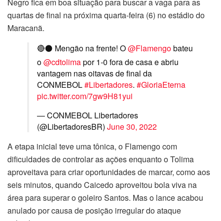
Negro fica em boa situação para buscar a vaga para as
quartas de final na próxima quarta-feira (6) no estádio do
Maracanã.
🔴⚫️ Mengão na frente! O
@Flamengo
bateu
o
@cdtolima
por 1-0 fora de casa e abriu
vantagem nas oitavas de final da
CONMEBOL
#Libertadores
.
#GloriaEterna
pic.twitter.com/7gw9H81yui
— CONMEBOL Libertadores
(@LibertadoresBR)
June 30, 2022
A etapa inicial teve uma tônica, o Flamengo com
dificuldades de controlar as ações enquanto o Tolima
aproveitava para criar oportunidades de marcar, como aos
seis minutos, quando Caicedo aproveitou bola viva na
área para superar o goleiro Santos. Mas o lance acabou
anulado por causa de posição irregular do ataque