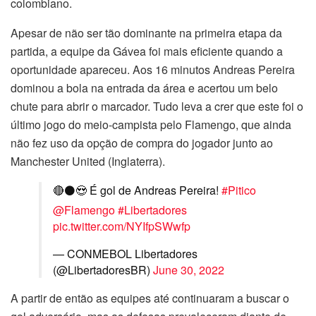
colombiano.
Apesar de não ser tão dominante na primeira etapa da
partida, a equipe da Gávea foi mais eficiente quando a
oportunidade apareceu. Aos 16 minutos Andreas Pereira
dominou a bola na entrada da área e acertou um belo
chute para abrir o marcador. Tudo leva a crer que este foi o
último jogo do meio-campista pelo Flamengo, que ainda
não fez uso da opção de compra do jogador junto ao
Manchester United (Inglaterra).
🔴⚫️😍 É gol de Andreas Pereira!
#Pitico
@Flamengo
#Libertadores
pic.twitter.com/NYIfpSWwfp
— CONMEBOL Libertadores
(@LibertadoresBR)
June 30, 2022
A partir de então as equipes até continuaram a buscar o