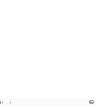
{}
[+]