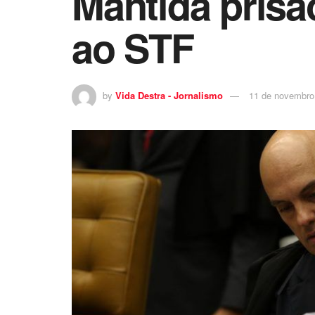
Mantida prisã
ao STF
by
Vida Destra - Jornalismo
11 de novembro