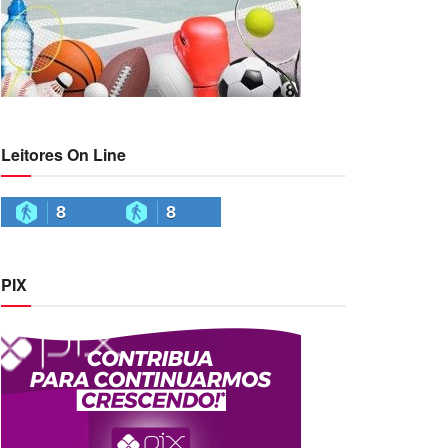
Leitores On Line
8
8
PIX