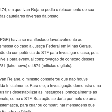
0474, em que Ivan Rejane pedia o relaxamento de sua
das cautelares diversas da prisão.
(PGR) havia se manifestado favoravelmente ao
remessa do caso à Justiça Federal em Minas Gerais.
 mão da competência do STF para investigar o caso, pois
síveis para eventual comprovação de conexão desses
81 (fake news) e 4874 (milícias digitais).
Ivan Rejane, o ministro considerou que não houve
dida inicialmente. Para ele, a investigação demonstra uma
 fins desestabilizar as instituições, principalmente as
ionais, como o STF. Sua ação se daria por meio de uma
sistemática, para criar ou compartilhar mensagens que
 Estado de Direito.