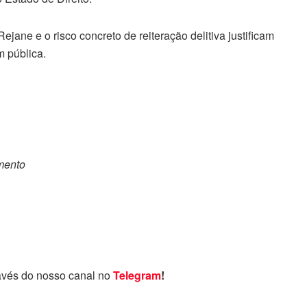
ejane e o risco concreto de reiteração delitiva justificam
m pública.
omento
avés do nosso canal no
Telegram
!