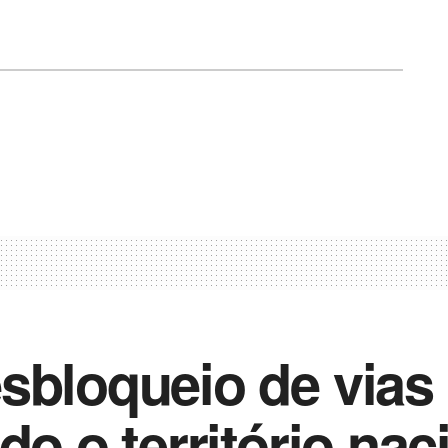
sbloqueio de vias 
do o território nac