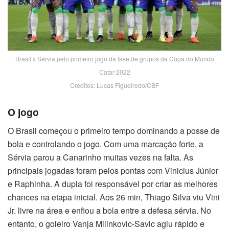
Brasil x Sérvia pelo primeiro jogo da fase de grupos da Copa do Mundo
Catar 2022
Créditos: Lucas Figueiredo/CBF
O jogo
O Brasil começou o primeiro tempo dominando a posse de
bola e controlando o jogo. Com uma marcação forte, a
Sérvia parou a Canarinho muitas vezes na falta. As
principais jogadas foram pelos pontas com Vinicius Júnior
e Raphinha. A dupla foi responsável por criar as melhores
chances na etapa inicial. Aos 26 min, Thiago Silva viu Vini
Jr. livre na área e enfiou a bola entre a defesa sérvia. No
entanto, o goleiro Vanja Milinkovic-Savic agiu rápido e