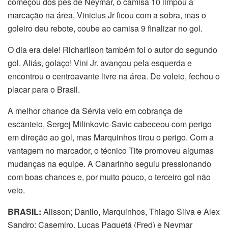
começou dos pés de Neymar, o camisa 10 limpou a
marcação na área, Vinicius Jr ficou com a sobra, mas o
goleiro deu rebote, coube ao camisa 9 finalizar no gol.
O dia era dele! Richarlison também foi o autor do segundo
gol. Aliás, golaço! Vini Jr. avançou pela esquerda e
encontrou o centroavante livre na área. De voleio, fechou o
placar para o Brasil.
A melhor chance da Sérvia veio em cobrança de
escanteio, Sergej Milinkovic-Savic cabeceou com perigo
em direção ao gol, mas Marquinhos tirou o perigo. Com a
vantagem no marcador, o técnico Tite promoveu algumas
mudanças na equipe. A Canarinho seguiu pressionando
com boas chances e, por muito pouco, o terceiro gol não
veio.
BRASIL:
Alisson; Danilo, Marquinhos, Thiago Silva e Alex
Sandro; Casemiro, Lucas Paquetá (Fred) e Neymar