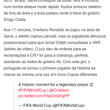
No 2º tempo, Gana conseguiu se soltar. Aos 9 minutos,
num contra-ataque muito rápido, Kudus arriscou rasteiro
de fora da área e a bola passou rente à trave do goleiro
Diogo Costa.
Aos 17 minutos, Cristiano Ronaldo se jogou na área de
Gana, o árbitro marcou pênalti, mas os jogadores africanos
pressionaram para que Ismail Elfath consultasse o VAR
(árbitro de vídeo). O juiz deu de ombros para as
reclamações e CR7 foi para a cobrança, perfeita,
estufando as redes do goleiro Ati. Com este gol, o
português se tornou o primeiro jogador da história ao
marcar ao menos uma vez em cinco Copas diferentes.
A historic moment for a legendary player 👏
#FIFAWorldCup
|
@Cristiano
pic.twitter.com/YbpOoQHgPP
— FIFA World Cup (@FIFAWorldCup)