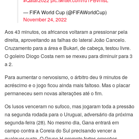
#Qatar2022
pic.twitter.com/ru1FBvnfsL
— FIFA World Cup (@FIFAWorldCup)
November 24, 2022
Aos 43 minutos, os africanos voltaram a pressionar pela
direita, aproveitando as falhas do lateral João Cancelo.
Cruzamento para a área e Bukari, de cabeça, testou livre.
O goleiro Diogo Costa nem se mexeu para diminuir para 3
a 2.
Para aumentar o nervosismo, o árbitro deu 9 minutos de
acréscimo e o jogo ficou ainda mais faltoso. Mas o placar
permaneceu sem novas alterações até o fim.
Os lusos venceram no sufoco, mas jogaram toda a pressão
na segunda rodada para o Uruguai, adversário da próxima
segunda-feira (28). No mesmo dia, Gana entrará em
campo contra a Coreia do Sul precisando vencer a
qualquer custo. O Grupo H promete fortes emoções.