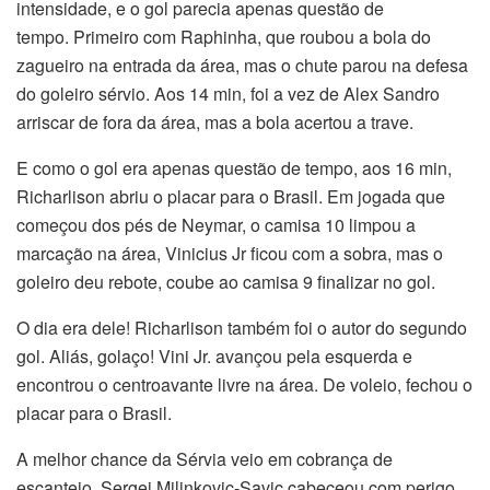
intensidade, e o gol parecia apenas questão de
tempo.
Primeiro com Raphinha, que roubou a bola do
zagueiro na entrada da área, mas o chute parou na defesa
do goleiro sérvio. Aos 14 min, foi a vez de Alex Sandro
arriscar de fora da área, mas a bola acertou a trave.
E como o gol era apenas questão de tempo, aos 16 min,
Richarlison abriu o placar para o Brasil. Em jogada que
começou dos pés de Neymar, o camisa 10 limpou a
marcação na área, Vinicius Jr ficou com a sobra, mas o
goleiro deu rebote, coube ao camisa 9 finalizar no gol.
O dia era dele! Richarlison também foi o autor do segundo
gol. Aliás, golaço! Vini Jr. avançou pela esquerda e
encontrou o centroavante livre na área. De voleio, fechou o
placar para o Brasil.
A melhor chance da Sérvia veio em cobrança de
escanteio, Sergej Milinkovic-Savic cabeceou com perigo