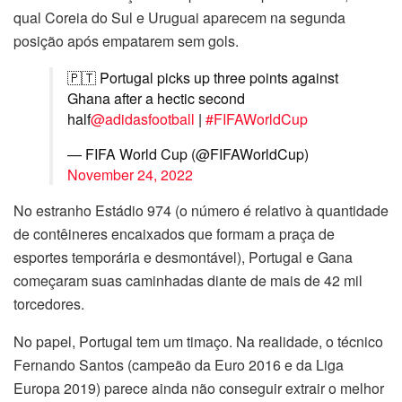
qual Coreia do Sul e Uruguai aparecem na segunda
posição após empatarem sem gols.
🇵🇹 Portugal picks up three points against
Ghana after a hectic second
half
@adidasfootball
|
#FIFAWorldCup
— FIFA World Cup (@FIFAWorldCup)
November 24, 2022
No estranho Estádio 974 (o número é relativo à quantidade
de contêineres encaixados que formam a praça de
esportes temporária e desmontável), Portugal e Gana
começaram suas caminhadas diante de mais de 42 mil
torcedores.
No papel, Portugal tem um timaço. Na realidade, o técnico
Fernando Santos (campeão da Euro 2016 e da Liga
Europa 2019) parece ainda não conseguir extrair o melhor