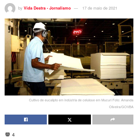
by
Vida Destra - Jornalismo
17 de maio de 2021
Cultivo de eucalipto em indústria de celulose em Mucuri Foto: Amanda
Oliveira/GOVBA
4