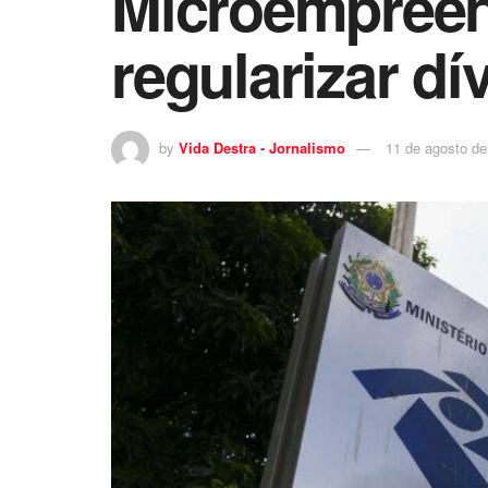
Microempreen
regularizar dí
by
Vida Destra - Jornalismo
11 de agosto de