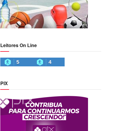
Leitores On Line
5
4
PIX