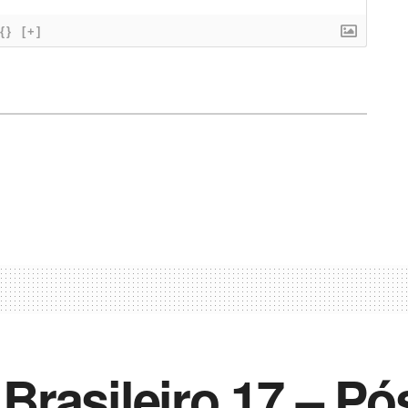
{}
[+]
rasileiro 17 – Pó