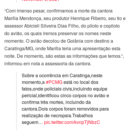
“Com imenso pesar, confirmamos a morte da cantora
Marília Mendonça, seu produtor Henrique Ribeiro, seu tio e
assessor Abicieli Silveira Dias Filho, do piloto e copiloto
do avião, os quais iremos preservar os nomes neste
momento. O avião decolou de Goiânia com destino a
Caratinga/MG, onde Marília teria uma apresentação esta
noite. De momento, são estas as informações que temos.”,
informou em nota a assessoria da cantora.
Sobre a ocorrência em Caratinga,neste
momento,a
#PCMG
está no local dos
fatos,onde policiais civis,incluindo equipe
pericial,identificou cinco corpos no avião e
confirma três mortes, incluindo da
cantora.Dois corpos foram removidos para
realização de necropsia.Trabalhos
seguem…
pic.twitter.com/kvnpTjNbzC