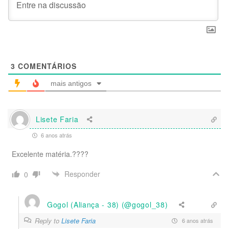
3
COMENTÁRIOS
mais antigos
Lisete Faria
6 anos atrás
Excelente matéria.????
Responder
0
Gogol (Aliança - 38) (@gogol_38)
Reply to
Lisete Faria
6 anos atrás